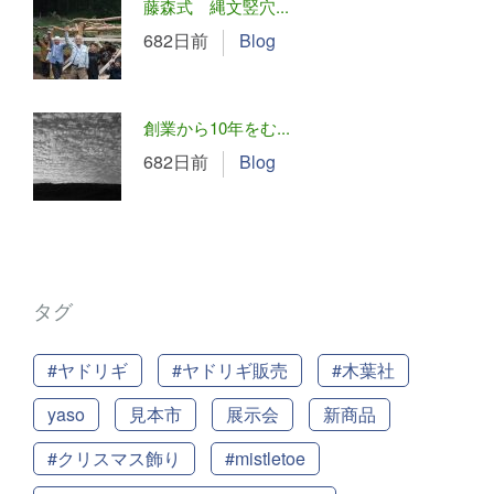
藤森式 縄文竪穴...
682日前
Blog
創業から10年をむ...
682日前
Blog
タグ
#ヤドリギ
#ヤドリギ販売
#木葉社
yaso
見本市
展示会
新商品
#クリスマス飾り
#mistletoe