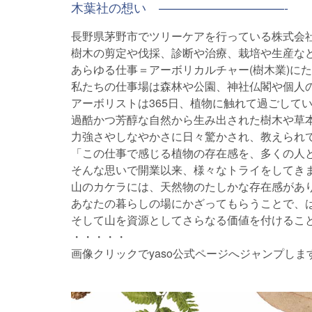
木葉社の想い ——————————-
長野県茅野市でツリーケアを行っている株式会
樹木の剪定や伐採、診断や治療、栽培や生産な
あらゆる仕事＝アーボリカルチャー(樹木業)に
私たちの仕事場は森林や公園、神社仏閣や個人
アーボリストは365日、植物に触れて過ごして
過酷かつ芳醇な自然から生み出された樹木や草
力強さやしなやかさに日々驚かされ、教えられ
「この仕事で感じる植物の存在感を、多くの人
そんな思いで開業以来、様々なトライをしてき
山のカケラには、天然物のたしかな存在感があ
あなたの暮らしの場にかざってもらうことで、
そして山を資源としてさらなる価値を付けるこ
・・・・・
画像クリックでyaso公式ページへジャンプしま